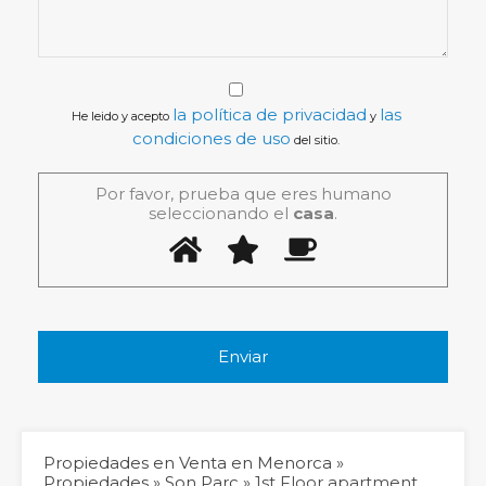
la política de privacidad
las
He leido y acepto
y
condiciones de uso
del sitio.
Por favor, prueba que eres humano
seleccionando el
casa
.
Propiedades en Venta en Menorca
»
Propiedades
»
Son Parc
»
1st Floor apartment