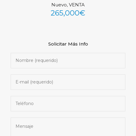
Nuevo, VENTA
See All Photos (44)
265,000€
Solicitar Más Info