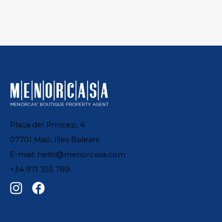
Plaça del Príncep, 4
07701 Maó, Illes Balears
E-mail: hello@menorcasa.com
+34 971 355 789