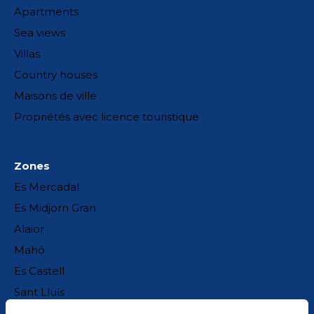
Apartments
Sea views
Villas
Country houses
Maisons de ville
Propriétés avec licence touristique
Zones
Es Mercadal
Es Midjorn Gran
Alaior
Mahó
Es Castell
Sant Lluís