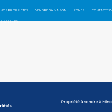
NOS PROPRIÉTÉS
VENDRE SA MAISON
ZONES
CONTACTEZ
Nos propriétés
Vendre sa maison
Z
EN /
ES /
FR
Propriété à vendre à Min
riétés