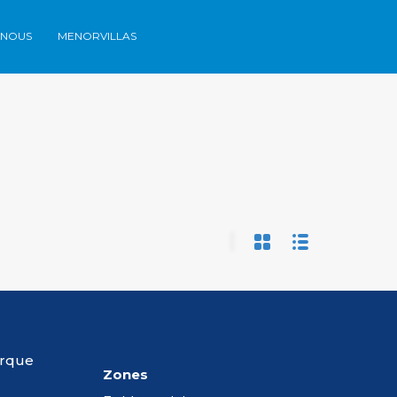
-NOUS
MENORVILLAS
ones
Contactez-nous
Menorvillas
EN /
ES /
FR
orque
Zones