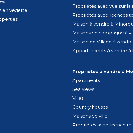
és
Propriétés avec vue sur la
s en vedette
Propriétés avec licences to
operties
Informations sur la région
Maison à vendre à Minorq
Maisons de campagne à v
nifique plage aux eaux cristallines et aux sables blancs. Ce
s traditionnelles minorquines, toutes conçues pour offrir co
Maison de Village à vendre
éen, mais aussi un investissement sûr dans un marché immob
Appartements à vendre à
cès facile à tous les services nécessaires. La communauté à 
urelles et un style de vie détendu. Découvrez les propriétés 
à Minorque.
Propriétés à vendre à M
Apartments
Sea views
Vous pourriez être intéressé:
Villas
Binissaida
Country houses
Maisons de ville
San Jaime
Propriétés avec licence tou