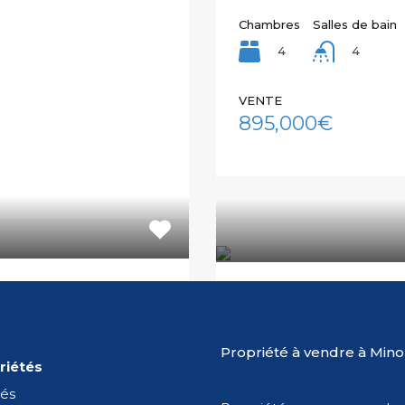
Chambres
Salles de bain
4
4
VENTE
895,000€
t in Mahon Port
Appartement côté 
APPARTEMENT DE 2 CHA
Propriété à vendre à Min
PARKING Situé…
riétés
Chambres
Salles de bain
és