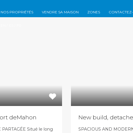
Nos propriétés
Vendre sa maison
Z
NOS PROPRIÉTÉS
VENDRE SA MAISON
ZONES
CONTACTEZ
EN /
ES /
FR
Port deMahon
New build, detached
ARTAGÉE Situé le long
SPACIOUS AND MODERN 4 