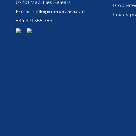
07701 Maó, Illes Balears
Propriété
E-mail: hello@menorcasa.com
VENTE
Luxury pr
220,000€
+34 971 355 789
Exclusif
Vendue
Addaya