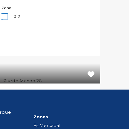
Zone
210
port à mahon
MBRES AVEC PISCINE PARTAGÉE ET
orque
Zones
Zone
Es Mercadal