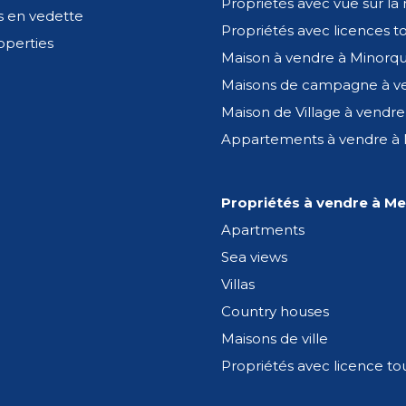
Propriétés avec vue sur la
2
1
s en vedette
Propriétés avec licences to
operties
Maison à vendre à Minorq
VENTE
295,000€
Maisons de campagne à v
Maison de Village à vendre
Exclusif
Vendue
Appartements à vendre à
Propriétés à vendre à M
Apartments
Sea views
Villas
Country houses
Vous pourriez être intéressé:
Maisons de ville
Binissaida
Propriétés avec licence tou