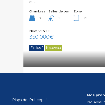
du…
Chambres
Salles de bain
Zone
2
71
1
New, VENTE
350,000€
Exclusif
Nouveau
Front line, ground floor apartmen
2 BEDROOMED PORT SIDE APARTMENT
Nos prop
Chambres
Salles de bain
Plaça del Príncep, 4
2
1
Nouveaut