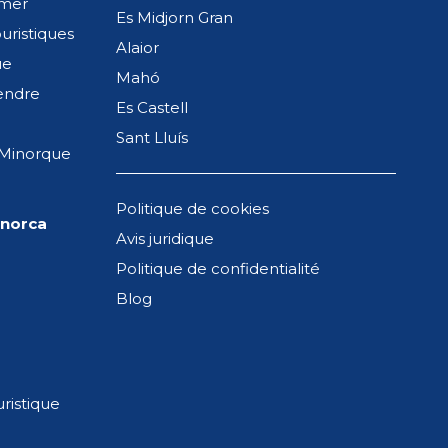
 mer
77
Es Midjorn Gran
uristiques
Alaior
ue
Mahó
endre
Es Castell
Sant Lluís
 Minorque
Politique de cookies
enorca
Avis juridique
Politique de confidentialité
Blog
Santa Ana
ristique