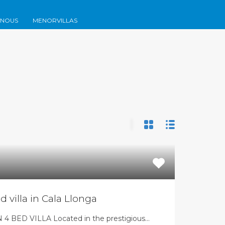
ones
Contactez-nous
Menorvillas
EN /
ES /
FR
-NOUS
MENORVILLAS
 villa in Cala Llonga
BED VILLA Located in the prestigious…