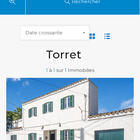
Rechercher
Date croissante
Torret
1
à
1
sur
1
Immobilies