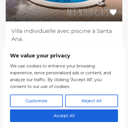
Villa individuelle avec piscine à Santa
Ana.
MAISON DE 4 CHAMBRES À DISTANCE DE
We value your privacy
MARCHE DE CALAS…
We use cookies to enhance your browsing
Chambres
Salles de bain
Zone
experience, serve personalized ads or content, and
4
145
2
analyze our traffic. By clicking "Accept All", you
consent to our use of cookies.
VENTE
625,000€
Customize
Reject All
Exclusif
Vendue
Nouveau
Accept All