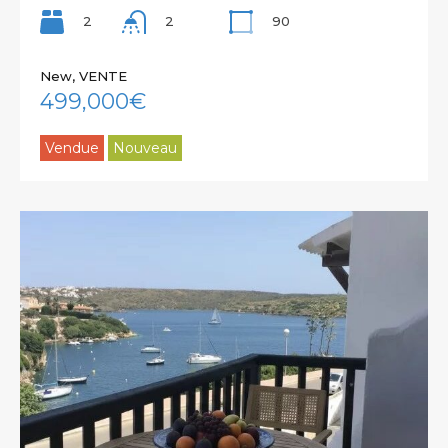
2
90
2
New, VENTE
499,000€
Vendue
Nouveau