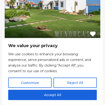
We value your privacy
Appartement au rez-de-chaussée à
We use cookies to enhance your browsing
Playas de Fornells
experience, serve personalized ads or content, and
MAGNIFIQUE APPARTEMENT 2 CHAMBRES AVEC
analyze our traffic. By clicking "Accept All", you
PISCINE COMMUNE ET VUE MER…
consent to our use of cookies.
Chambres
Salles de bain
Zone
Customize
Reject All
2
69
1
Accept All
265,000€