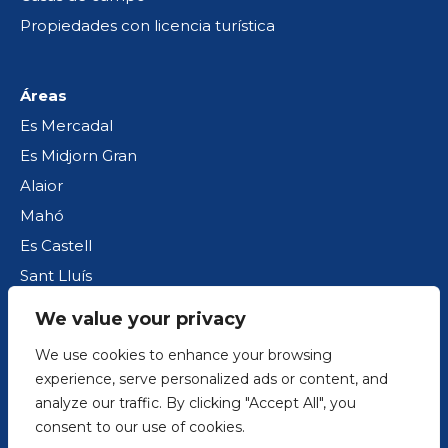
Propiedades con licencia turística
Áreas
Es Mercadal
Es Midjorn Gran
Alaior
Mahó
Es Castell
Sant Lluís
We value your privacy
Política de cookies
We use cookies to enhance your browsing
Aviso legal
experience, serve personalized ads or content, and
analyze our traffic. By clicking "Accept All", you
Política de privacidad
consent to our use of cookies.
Blog