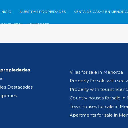
Inicio
Nuestras propiedades
VENTA de c
INICIO
NUESTRAS PROPIEDADES
VENTA DE CASAS EN MENORC
CONTACTO
EN /
ES /
FR
 propiedades
Villas for sale in Menorca
es
Property for sale with sea 
des Destacadas
Property with tourist licen
operties
Country houses for sale i
Townhouses for sale in Me
Apartments for sale in Me