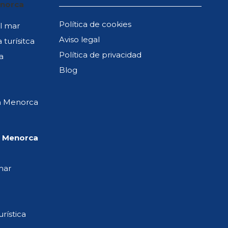
enorca
Política de cookies
al mar
Aviso legal
 turísitca
Política de privacidad
a
Blog
Binissaida
Cala Morel
n Menorca
Son Vitamina
n Menorca
mar
rística