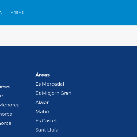
asas en Menorca
Áreas
Contacto
EN /
ES /
FR
A
ÁREAS
Áreas
Es Mercadal
views
Es Midjorn Gran
ce
Alaior
n Menorca
Mahó
norca
Es Castell
norca
Sant Lluís