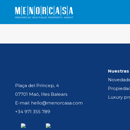
Nuestras
Noria
Novedad
Riera
Plaça del Príncep, 4
Propieda
07701 Maó, Illes Balears
Luxury pr
E-mail: hello@menorcasa.com
¡No se han encontrado resultados!
+34 971 355 789