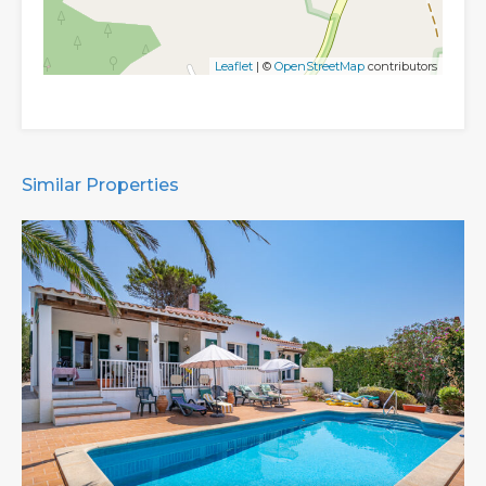
Leaflet
| ©
OpenStreetMap
contributors
Similar Properties