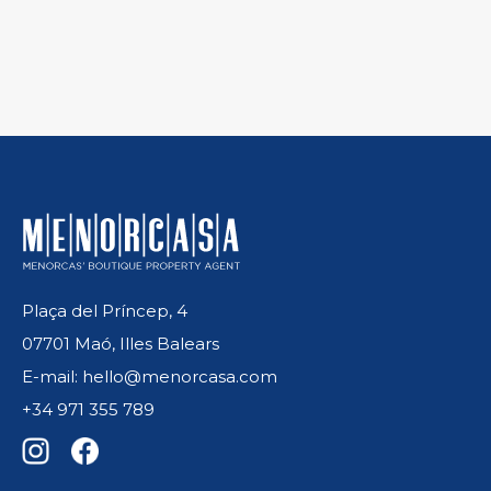
Plaça del Príncep, 4
07701 Maó, Illes Balears
E-mail: hello@menorcasa.com
+34 971 355 789