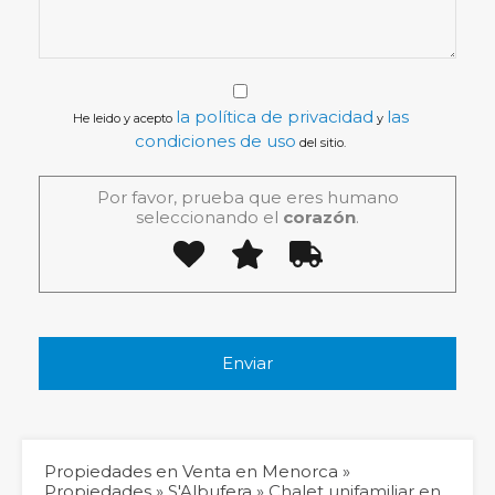
la política de privacidad
las
He leido y acepto
y
condiciones de uso
del sitio.
Por favor, prueba que eres humano
seleccionando el
corazón
.
Propiedades en Venta en Menorca
»
Propiedades
»
S'Albufera
»
Chalet unifamiliar en