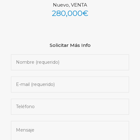
Nuevo, VENTA
See All Photos (37)
280,000€
Solicitar Más Info