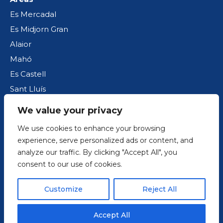
Es Mercadal
Es Midjorn Gran
Alaior
Mahó
Es Castell
Sant Lluís
We value your privacy
Política de cookies
We use cookies to enhance your browsing
Aviso legal
experience, serve personalized ads or content, and
analyze our traffic. By clicking "Accept All", you
Política de privacidad
consent to our use of cookies.
Blog
Customize
Reject All
© 2026. Todos los derechos reservados.
Accept All