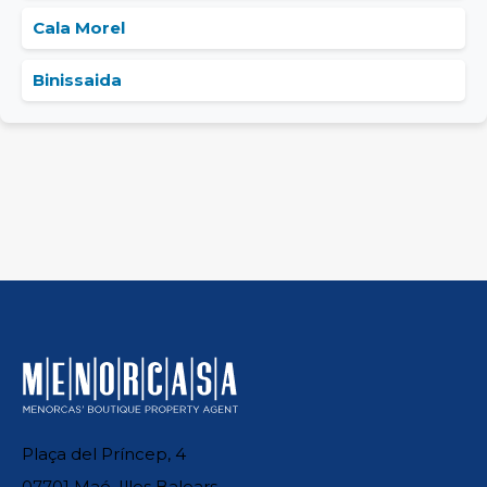
Cala Morel
Binissaida
Plaça del Príncep, 4
07701 Maó, Illes Balears