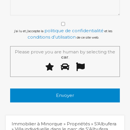
politique de confidentialité
j’ai lu et j’accepte la
et les
conditions d’utilisation
de ce site web.
Please prove you are human by selecting the
car
.
Immobilier à Minorque
»
Propriétés
»
S'Albufera
»
Villa individuelle dans le parc de S’Albufera