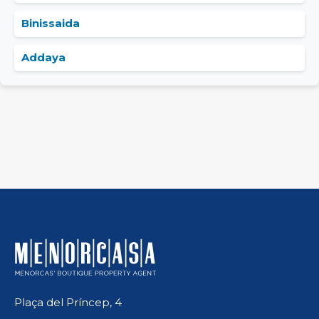
Binissaida
Addaya
Plaça del Príncep, 4