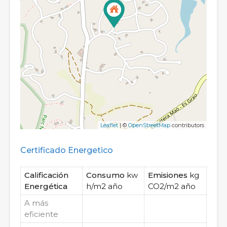
Leaflet
| ©
OpenStreetMap
contributors
Certificado Energetico
Calificación
Consumo
kw
Emisiones
kg
Energética
h/m2 año
CO2/m2 año
A
más
eficiente