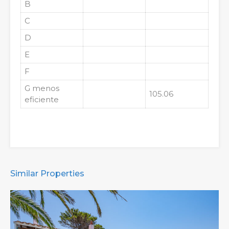
B
C
D
E
F
G
menos
105.06
eficiente
Similar Properties