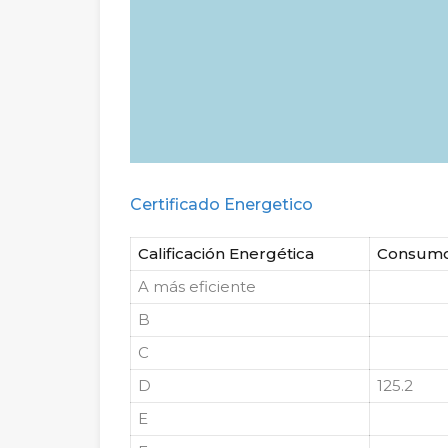
Certificado Energetico
Calificación Energética
Consum
A
más eficiente
B
C
D
125.2
E