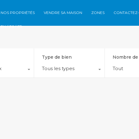
NOS PROPRIÉTÉS
VENDRE SA MAISON
ZONES
CONTACTEZ
Nos propriétés
Vendre sa maison
Z
EN /
ES /
FR
Type de bien
Nombre de
x
Tous les types
Tout