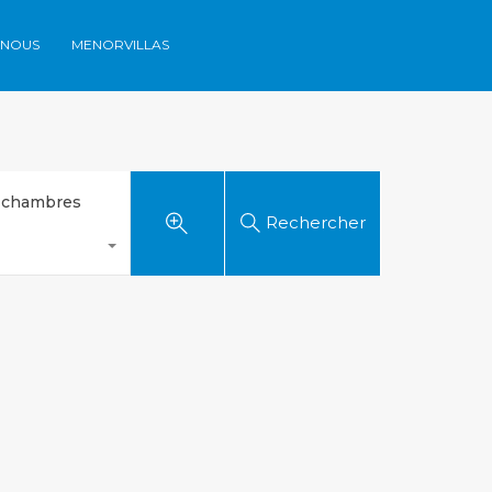
-NOUS
MENORVILLAS
ones
Contactez-nous
Menorvillas
EN /
ES /
FR
 chambres
Rechercher