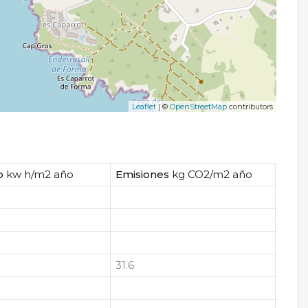
Leaflet
| ©
OpenStreetMap
contributors
o
kw h/m2 año
Emisiones
kg CO2/m2 año
31.6