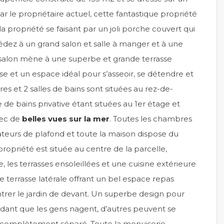
r le propriétaire actuel, cette fantastique propriété
la propriété se faisant par un joli porche couvert qui
édez à un grand salon et salle à manger et à une
 salon mène à une superbe et grande terrasse
se et un espace idéal pour s’asseoir, se détendre et
es et 2 salles de bains sont situées au rez-de-
 de bains privative étant situées au 1er étage et
vec de
belles vues sur la mer
. Toutes les chambres
ateurs de plafond et toute la maison dispose du
ropriété est située au centre de la parcelle,
e, les terrasses ensoleillées et une cuisine extérieure
ne terrasse latérale offrant un bel espace repas
trer le jardin de devant. Un superbe design pour
ndant que les gens nagent, d’autres peuvent se
 complètement séparé. Toute la menuiserie