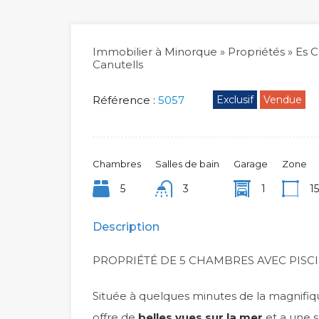
Immobilier à Minorque
»
Propriétés
»
Es C
Canutells
Référence :
5057
Exclusif
Vendue
Chambres
Salles de bain
Garage
Zone
5
3
1
1
Description
PROPRIÉTÉ DE 5 CHAMBRES AVEC PISC
Située à quelques minutes de la magnifique
offre de
belles vues sur la mer
et a une s