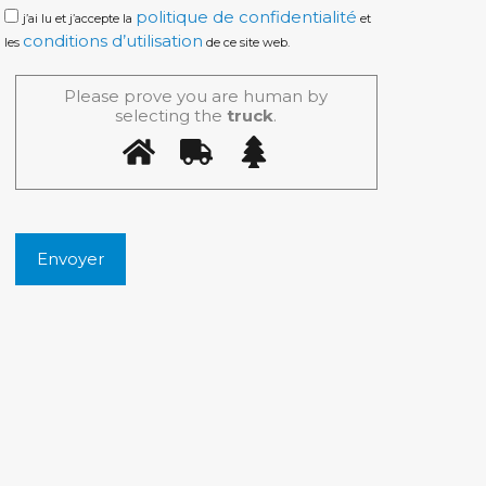
politique de confidentialité
j’ai lu et j’accepte la
et
conditions d’utilisation
les
de ce site web.
Please prove you are human by
selecting the
truck
.