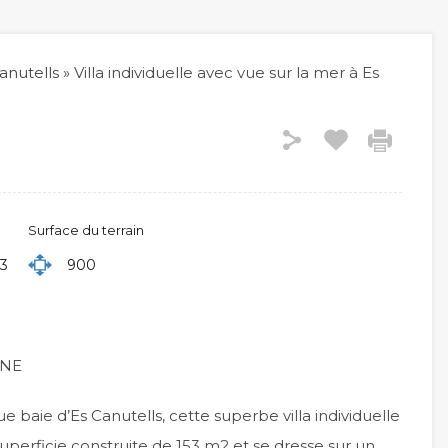
anutells
»
Villa individuelle avec vue sur la mer à Es
Surface du terrain
53
900
INE
 baie d’Es Canutells, cette superbe villa individuelle
uperficie construite de 153 m2 et se dresse sur un