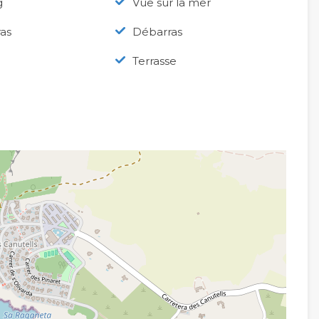
g
Vue sur la mer
as
Débarras
Terrasse