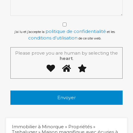
politique de confidentialité
j’ai lu et j’accepte la
et les
conditions d’utilisation
de ce site web.
Please prove you are human by selecting the
heart
.
Immobilier à Minorque
»
Propriétés
»
Trebaluger
»
Maison magnifique avec écuries à