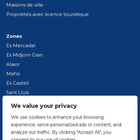
Maisons de ville
Propriétés avec licence touristique
Zones
Es Mercadal
Es Midjorn Gran
Alaior
Mahó
Es Castell
Sant Lluís
We value your privacy
Politique de cookies
We use cookies to enhance your browsing
Avis juridique
experience, serve personalized ads or content, and
analyze our traffic. By clicking "Accept All", you
Politique de confidentialité
consent to our use of cookies.