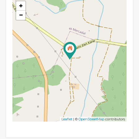
+
−
Leaflet
| ©
OpenStreetMap
contributors